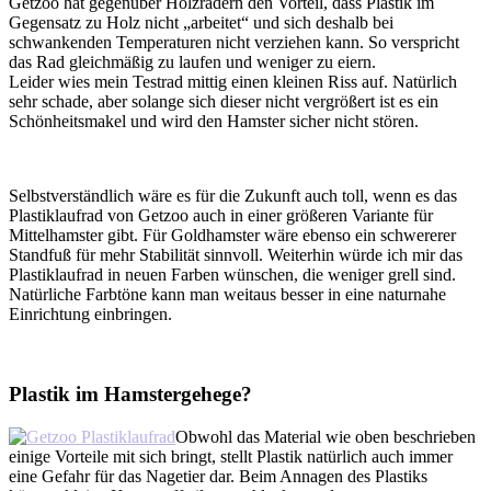
Getzoo hat gegenüber Holzrädern den Vorteil, dass Plastik im
Gegensatz zu Holz nicht „arbeitet“ und sich deshalb bei
schwankenden Temperaturen nicht verziehen kann. So verspricht
das Rad gleichmäßig zu laufen und weniger zu eiern.
Leider wies mein Testrad mittig einen kleinen Riss auf. Natürlich
sehr schade, aber solange sich dieser nicht vergrößert ist es ein
Schönheitsmakel und wird den Hamster sicher nicht stören.
Selbstverständlich wäre es für die Zukunft auch toll, wenn es das
Plastiklaufrad von Getzoo auch in einer größeren Variante für
Mittelhamster gibt. Für Goldhamster wäre ebenso ein schwererer
Standfuß für mehr Stabilität sinnvoll. Weiterhin würde ich mir das
Plastiklaufrad in neuen Farben wünschen, die weniger grell sind.
Natürliche Farbtöne kann man weitaus besser in eine naturnahe
Einrichtung einbringen.
Plastik im Hamstergehege?
Obwohl das Material wie oben beschrieben
einige Vorteile mit sich bringt, stellt Plastik natürlich auch immer
eine Gefahr für das Nagetier dar. Beim Annagen des Plastiks