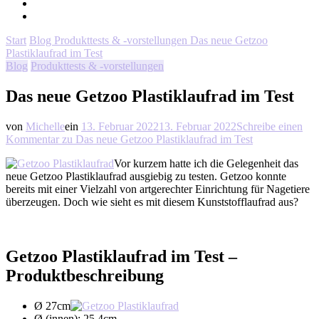
Start
Blog
Produkttests & -vorstellungen
Das neue Getzoo
Plastiklaufrad im Test
Blog
Produkttests & -vorstellungen
Das neue Getzoo Plastiklaufrad im Test
von
Michelle
ein
13. Februar 2022
13. Februar 2022
Schreibe einen
Kommentar
zu Das neue Getzoo Plastiklaufrad im Test
Vor kurzem hatte ich die Gelegenheit das
neue Getzoo Plastiklaufrad ausgiebig zu testen. Getzoo konnte
bereits mit einer Vielzahl von artgerechter Einrichtung für Nagetiere
überzeugen. Doch wie sieht es mit diesem Kunststofflaufrad aus?
Getzoo Plastiklaufrad im Test –
Produktbeschreibung
Ø 27cm
Ø (innen): 25,4cm