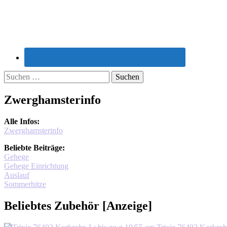
Suchen
nach:
Zwerghamsterinfo
Alle Infos:
Zwerghamsterinfo
Beliebte Beiträge:
Gehege
Gehege Einrichtung
Auslauf
Sommerhitze
Beliebtes Zubehör [Anzeige]