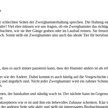
?
ie schlechten Seiten der Zwerghamsterhaltung sprechen. Die Haltung ei
initiv! Viel eher müssen wir uns fragen, ob ein Zwerghamster das richtige 
obachten, wie sie ihre Gänge graben oder im Laufrad rennen. Sie freue
ch. Somit stellt ein Zwerghamster also auch das ideale Tier für berufsst
ass es auch immer passieren kann, dass der Hamster anders ist als er
mster wie der Andere. Dabei kommt es auch häufig auf die Vorgeschicht
g und ängstlich sind. Nicht jeder Zwerghamster wird ein zahmer Schmus
h.
n, der handzahm und ständig wach ist. Der nächste kann im Gegensatz e
er.
akzeptieren wie er ist und ihm ein liebevolles Zuhause schenken. Klar 
f der anderen Seite sehr aktiv und stellt ein interessantes Beobachtungsti