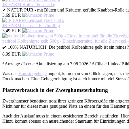
JR FARM Roll 'n' Fun 120 g
✔ NATUR PUR - mit Blüten und Kräutern gefüllte Knabber-Rolle au
3,69 EUR
JR FARM Leinsaat Flachs 30 g
3,49 EUR
petifool Kolbenhirse gelb 500g - Einzelfuttermittel für alle Ziervögel
✔️ 100% NATÜRLICH: Die petifool Kolbenhirse gelb ist ein reines 
8,99 EUR
*Anzeige / Letzte Aktualisierung am 7.08.2026 / Affiliate Links / B
Was das
Hamstergehege
angeht, kann man von Glück sagen, dass dies
Dreck machen. Eine Gehegereinigung ist auch immer mit viel Stress 
Platzverbrauch in der Zwerghamsterhaltung
Zwerghamster benötigen trotz ihrer geringen Körpergröße ein artg
Nicht nur für dieses muss genügend Platz an einem für den Hamster g
Auch der Auslauf muss in einem gesicherten Bereich stattfinden. Hie
Hinzu kommt ebenso ein ausreichender Stauraum für Einrichtungen de