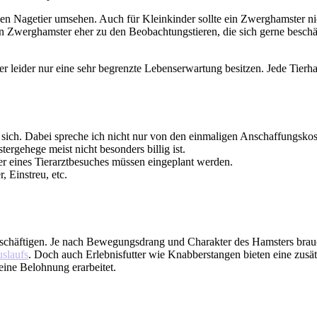
iven Nagetier umsehen. Auch für Kleinkinder sollte ein Zwerghamster n
lten Zwerghamster eher zu den Beobachtungstieren, die sich gerne besch
 leider nur eine sehr begrenzte Lebenserwartung besitzen. Jede Tierhal
ich. Dabei spreche ich nicht nur von den einmaligen Anschaffungskost
ergehege meist nicht besonders billig ist.
r eines Tierarztbesuches müssen eingeplant werden.
 Einstreu, etc.
 beschäftigen. Je nach Bewegungsdrang und Charakter des Hamsters brau
slaufs
. Doch auch Erlebnisfutter wie Knabberstangen bieten eine zusä
eine Belohnung erarbeitet.