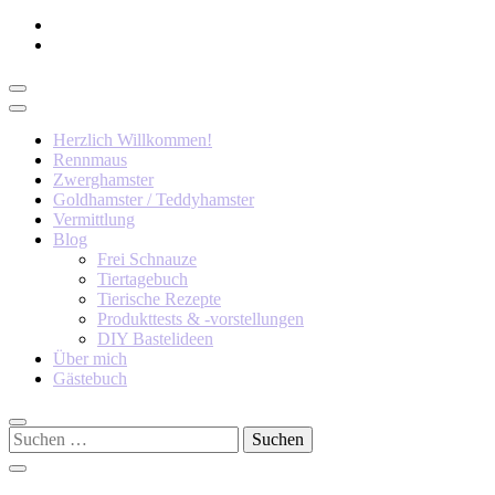
Herzlich Willkommen!
Rennmaus
Zwerghamster
Goldhamster / Teddyhamster
Vermittlung
Blog
Frei Schnauze
Tiertagebuch
Tierische Rezepte
Produkttests & -vorstellungen
DIY Bastelideen
Über mich
Gästebuch
Suchen
nach: